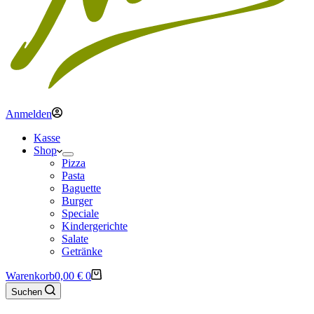
Anmelden
Kasse
Shop
Pizza
Pasta
Baguette
Burger
Speciale
Kindergerichte
Salate
Getränke
Warenkorb
0,00
€
0
Suchen