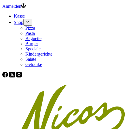
Anmelden
Kasse
Shop
Pizza
Pasta
Baguette
Burger
Speciale
Kindergerichte
Salate
Getränke