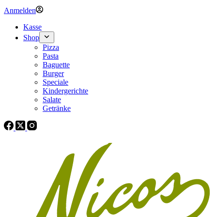
Anmelden
Kasse
Shop
Pizza
Pasta
Baguette
Burger
Speciale
Kindergerichte
Salate
Getränke