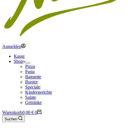
Anmelden
Kasse
Shop
Pizza
Pasta
Baguette
Burger
Speciale
Kindergerichte
Salate
Getränke
Warenkorb
0,00
€
0
Suchen